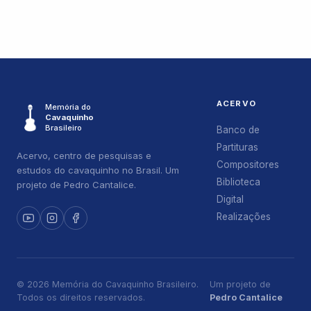
ACERVO
Memória do
Cavaquinho
Brasileiro
Banco de
Partituras
Acervo, centro de pesquisas e
Compositores
estudos do cavaquinho no Brasil. Um
Biblioteca
projeto de Pedro Cantalice.
Digital
Realizações
© 2026 Memória do Cavaquinho Brasileiro.
Um projeto de
Todos os direitos reservados.
Pedro Cantalice